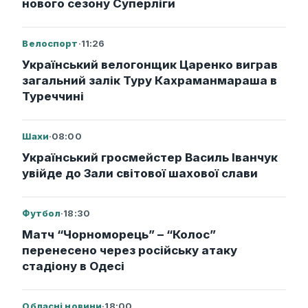
нового сезону Суперліги
Велоспорт
·
11:26
Український велогонщик Царенко виграв
загальний залік Туру Кахраманмараша в
Туреччині
Шахи
·
08:00
Український гросмейстер Василь Іванчук
увійде до Зали світової шахової слави
Футбол
·
18:30
Матч “Чорноморець” – “Колос”
перенесено через російську атаку
стадіону в Одесі
Обласні новини
·
18:00