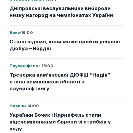
Дніпровські веслувальники вибороли
низку нагород на чемпіонатах України
Бокс
·
16:00
Стало відомо, коли може пройти реванш
Дюбуа – Вордлі
Пауерліфтинг
·
15:00
Тренерка кам’янської ДЮФШ “Надія”
стала чемпіонкою області з
пауерліфтингу
Новини
·
14:00
Українки Бочек і Карнафель стали
віцечемпіонками Європи зі стрибків у
воду