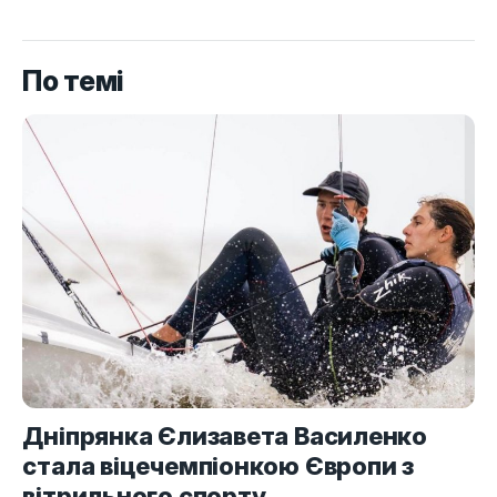
По темі
Дніпрянка Єлизавета Василенко
стала віцечемпіонкою Європи з
вітрильного спорту