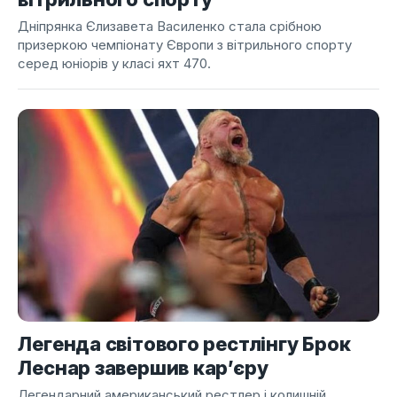
Дніпрянка Єлизавета Василенко стала срібною
призеркою чемпіонату Європи з вітрильного спорту
серед юніорів у класі яхт 470.
Легенда світового рестлінгу Брок
Леснар завершив кар’єру
Легендарний американський рестлер і колишній