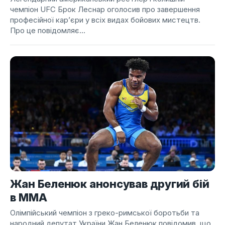
чемпіон UFC Брок Леснар оголосив про завершення
професійної кар’єри у всіх видах бойових мистецтв.
Про це повідомляє...
Жан Беленюк анонсував другий бій
в ММА
Олімпійський чемпіон з греко-римської боротьби та
народний депутат України Жан Беленюк повідомив, що