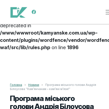
Deprecated
: preg_replace(): Passing null to
Main Navigation
parameter #3 ($subject) of type array|string is
deprecated in
/www/wwwroot/kamyanske.com.ua/wp-
content/plugins/wordfence/vendor/wordfen
waf/src/lib/rules.php
on line
1896
Skip to content
Головна
»
Новини
»
Програма міського голови Андрія
Білоусова “Кам’янчанам – кам’яні м’язи!”
Програма міського
голови Андрія Білоусова