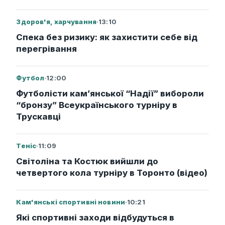
Здоров'я, харчування
·
13:10
Спека без ризику: як захистити себе від
перегрівання
Футбол
·
12:00
Футболісти кам’янської “Надії” вибороли
“бронзу” Всеукраїнського турніру в
Трускавці
Теніс
·
11:09
Світоліна та Костюк вийшли до
четвертого кола турніру в Торонто (відео)
Кам'янські спортивні новини
·
10:21
Які спортивні заходи відбудуться в