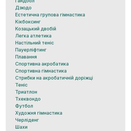
Гандбол
Дзюдо
Естетична групова гімнастика
Кікбоксинг
Козацький двобій
Легка атлетика
Настільний теніс
Пауерліфтинг
Плавання
Спортивна акробатика
Спортивна гімнастика
Стрибки на акробатичній доріжці
Теніс
Триатлон
Тхеквондо
Футбол
Художня гімнастика
Черліденг
Шахи