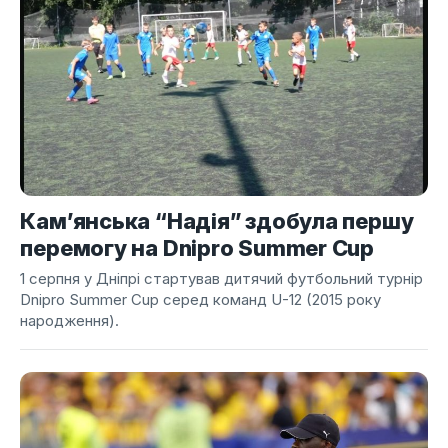
Кам’янська “Надія” здобула першу
перемогу на Dnipro Summer Cup
1 серпня у Дніпрі стартував дитячий футбольний турнір
Dnipro Summer Cup серед команд U-12 (2015 року
народження).