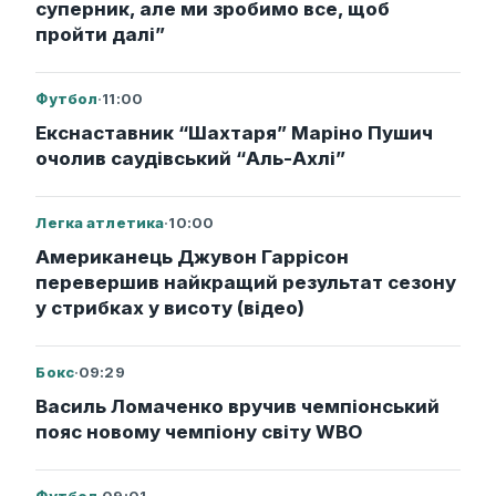
суперник, але ми зробимо все, щоб
пройти далі”
Футбол
·
11:00
Екснаставник “Шахтаря” Маріно Пушич
очолив саудівський “Аль-Ахлі”
Легка атлетика
·
10:00
Американець Джувон Гаррісон
перевершив найкращий результат сезону
у стрибках у висоту (відео)
Бокс
·
09:29
Василь Ломаченко вручив чемпіонський
пояс новому чемпіону світу WBO