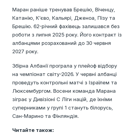
Маран раніше тренував Брешію, Віченцу,
Катанію, К’єво, Кальярі, Дженоа, Пізу та
Брешію. 62-річний фахівець залишався без
роботи з липня 2025 року. Його контракт із
албанцями розрахований до 30 червня
2027 року.
Збірна Албанії програла у плейоф відбору
на чемпіонат світу-2026. У червні албанці
проведуть контрольні матчі з Ізраїлем та
Люксембургом. Восени команда Марана
зіграє у Дивізіоні C Ліги націй, де їхніми
суперниками у групі 1 стануть білорусь,
Сан-Марино та Фінляндія.
Читайте також: