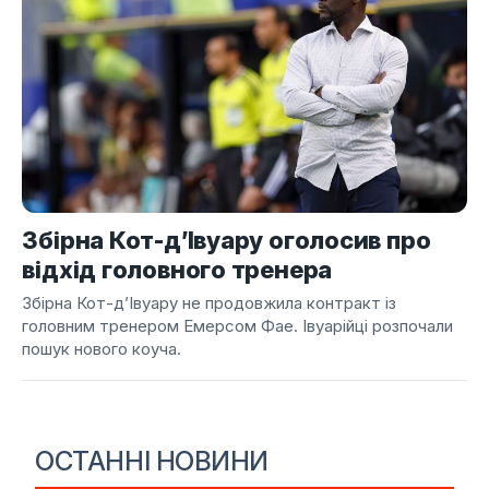
Збірна Кот-д’Івуару оголосив про
відхід головного тренера
Збірна Кот-д’Івуару не продовжила контракт із
головним тренером Емерсом Фае. Івуарійці розпочали
пошук нового коуча.
ОСТАННІ НОВИНИ