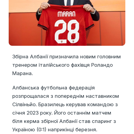
Збірна Албанії призначила новим головним
тренером італійського фахівця Роландо
Марана.
Албанська футбольна федерація
розпрощалася з попереднім наставником
Сілвіньйо. Бразилець керував командою з
січня 2023 року. Його останнім матчем
біля керма збірної Албанії став спаринг з
Україною (0:1) наприкінці березня.