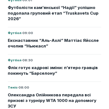
Футбол
·
09:01
Футболісти кам’янської “Надії” успішно
подолала груповий етап “Truskavets Cup
2026”
Футбол
·
09:00
Екснаставник “Аль-Ахлі” Маттіас Яйссле
очолив “Ньюкасл”
Футбол
·
08:30
Флік готує кадрові зміни: п’ятеро гравців
покинуть “Барселону”
Теніс
·
08:00
Олександра Олійникова передала всі
призові з турніру WTA 1000 на допомогу
ЗСУ