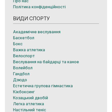
Про нас
Політика конфіденційності
ВИДИ СПОРТУ
Академічне веслування
Баскетбол
Бокс
Важка атлетика
Велоспорт
Веслування на байдарці та каное
Волейбол
Гандбол
Дзюдо
Естетична групова гімнастика
Кікбоксинг
Козацький двобій
Легка атлетика
Настільний теніс