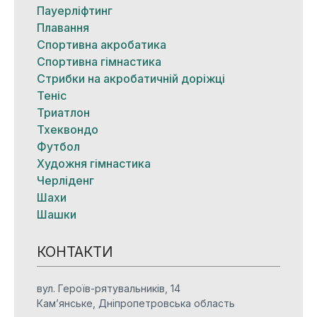
Пауерліфтинг
Плавання
Спортивна акробатика
Спортивна гімнастика
Стрибки на акробатичній доріжці
Теніс
Триатлон
Тхеквондо
Футбол
Художня гімнастика
Черліденг
Шахи
Шашки
КОНТАКТИ
вул. Героїв-рятувальників, 14
Кам’янське, Дніпропетровська область