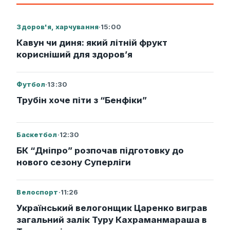
Здоров'я, харчування
·
15:00
Кавун чи диня: який літній фрукт
корисніший для здоров’я
Футбол
·
13:30
Трубін хоче піти з “Бенфіки”
Баскетбол
·
12:30
БК “Дніпро” розпочав підготовку до
нового сезону Суперліги
Велоспорт
·
11:26
Український велогонщик Царенко виграв
загальний залік Туру Кахраманмараша в