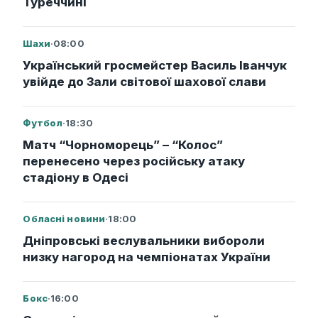
Туреччині
Шахи
·
08:00
Український гросмейстер Василь Іванчук
увійде до Зали світової шахової слави
Футбол
·
18:30
Матч “Чорноморець” – “Колос”
перенесено через російську атаку
стадіону в Одесі
Обласні новини
·
18:00
Дніпровські веслувальники вибороли
низку нагород на чемпіонатах України
Бокс
·
16:00