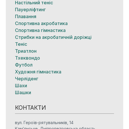
Настільний теніс
Пауерліфтинг
Плавання
Спортивна акробатика
Спортивна гімнастика
Стрибки на акробатичній доріжці
Теніс
Триатлон
Тхеквондо
Футбол
Художня гімнастика
Черліденг
Шахи
Шашки
КОНТАКТИ
вул. Героїв-рятувальників, 14
Кам’янське, Дніпропетровська область