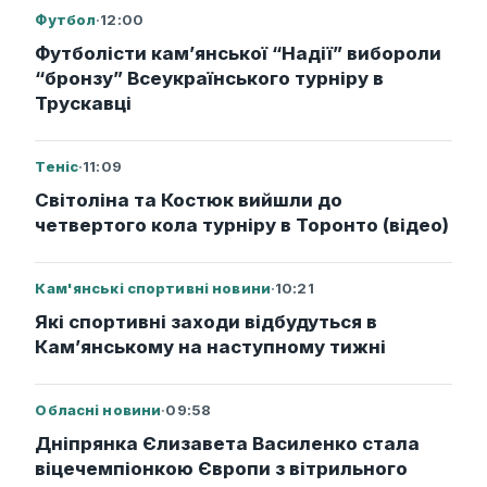
Футбол
·
12:00
Футболісти кам’янської “Надії” вибороли
“бронзу” Всеукраїнського турніру в
Трускавці
Теніс
·
11:09
Світоліна та Костюк вийшли до
четвертого кола турніру в Торонто (відео)
Кам'янські спортивні новини
·
10:21
Які спортивні заходи відбудуться в
Кам’янському на наступному тижні
Обласні новини
·
09:58
Дніпрянка Єлизавета Василенко стала
віцечемпіонкою Європи з вітрильного