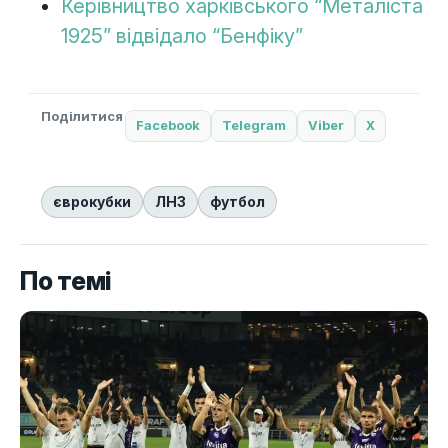
Керівництво харківського “Металіста
1925” відвідало “Бенфіку”
Поділитися
Facebook
Telegram
Viber
X
єврокубки
ЛНЗ
футбол
По темі