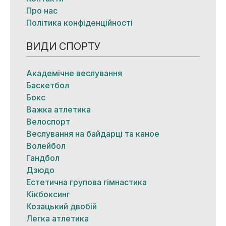
Про нас
Політика конфіденційності
ВИДИ СПОРТУ
Академічне веслування
Баскетбол
Бокс
Важка атлетика
Велоспорт
Веслування на байдарці та каное
Волейбол
Гандбол
Дзюдо
Естетична групова гімнастика
Кікбоксинг
Козацький двобій
Легка атлетика