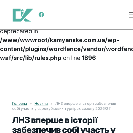
Deprecated
: preg_replace(): Passing null to
Main Navigation
parameter #3 ($subject) of type array|string is
deprecated in
/www/wwwroot/kamyanske.com.ua/wp-
content/plugins/wordfence/vendor/wordfen
waf/src/lib/rules.php
on line
1896
Skip to content
Головна
»
Новини
»
ЛНЗ вперше в історії забезпечив
собі участь у єврокубкових турнірах сезону 2026/27
ЛНЗ вперше в історії
забезпечив собі участь у