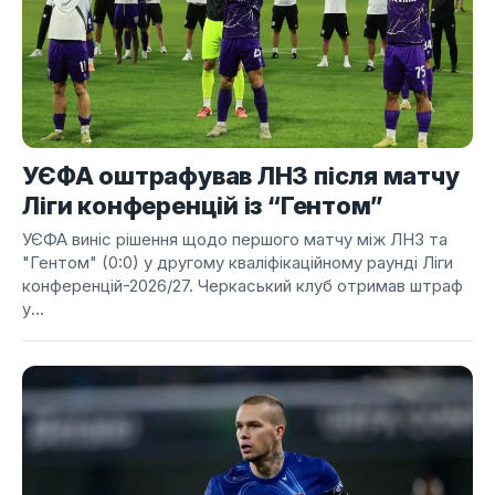
УЄФА оштрафував ЛНЗ після матчу
Ліги конференцій із “Гентом”
УЄФА виніс рішення щодо першого матчу між ЛНЗ та
"Гентом" (0:0) у другому кваліфікаційному раунді Ліги
конференцій-2026/27. Черкаський клуб отримав штраф
у...