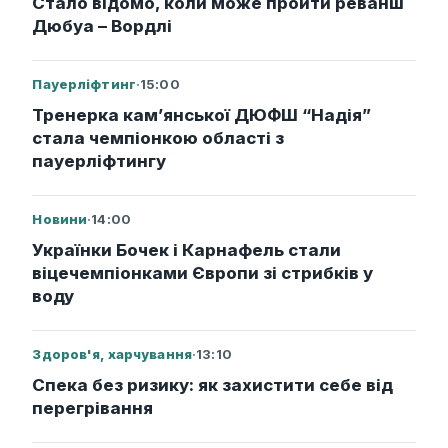
Стало відомо, коли може пройти реванш
Дюбуа – Вордлі
Пауерліфтинг
·
15:00
Тренерка кам’янської ДЮФШ “Надія”
стала чемпіонкою області з
пауерліфтингу
Новини
·
14:00
Українки Бочек і Карнафель стали
віцечемпіонками Європи зі стрибків у
воду
Здоров'я, харчування
·
13:10
Спека без ризику: як захистити себе від
перегрівання