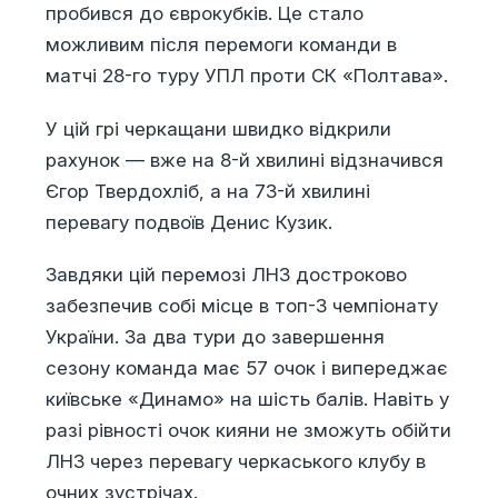
пробився до єврокубків. Це стало
можливим після перемоги команди в
матчі 28-го туру УПЛ проти СК «Полтава».
У цій грі черкащани швидко відкрили
рахунок — вже на 8-й хвилині відзначився
Єгор Твердохліб, а на 73-й хвилині
перевагу подвоїв Денис Кузик.
Завдяки цій перемозі ЛНЗ достроково
забезпечив собі місце в топ-3 чемпіонату
України. За два тури до завершення
сезону команда має 57 очок і випереджає
київське «Динамо» на шість балів. Навіть у
разі рівності очок кияни не зможуть обійти
ЛНЗ через перевагу черкаського клубу в
очних зустрічах.