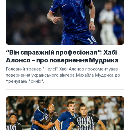
“Він справжній професіонал”: Хабі
Алонсо – про повернення Мудрика
Головний тренер "Челсі" Хабі Алонсо прокоментував
повернення українського вінгера Михайла Мудрика до
тренувань "синіх".