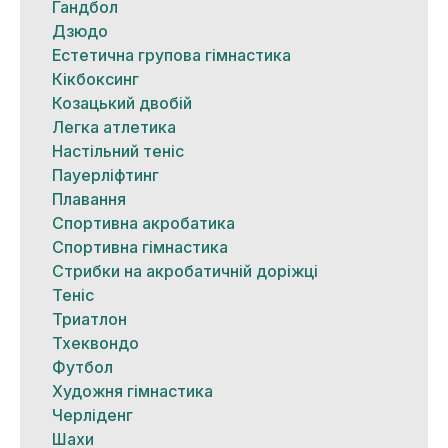
Гандбол
Дзюдо
Естетична групова гімнастика
Кікбоксинг
Козацький двобій
Легка атлетика
Настільний теніс
Пауерліфтинг
Плавання
Спортивна акробатика
Спортивна гімнастика
Стрибки на акробатичній доріжці
Теніс
Триатлон
Тхеквондо
Футбол
Художня гімнастика
Черліденг
Шахи