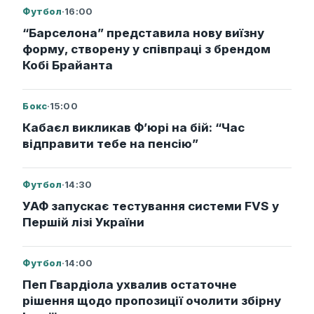
Футбол
·
16:00
“Барселона” представила нову виїзну
форму, створену у співпраці з брендом
Кобі Брайанта
Бокс
·
15:00
Кабаєл викликав Ф’юрі на бій: “Час
відправити тебе на пенсію”
Футбол
·
14:30
УАФ запускає тестування системи FVS у
Першій лізі України
Футбол
·
14:00
Пеп Гвардіола ухвалив остаточне
рішення щодо пропозиції очолити збірну