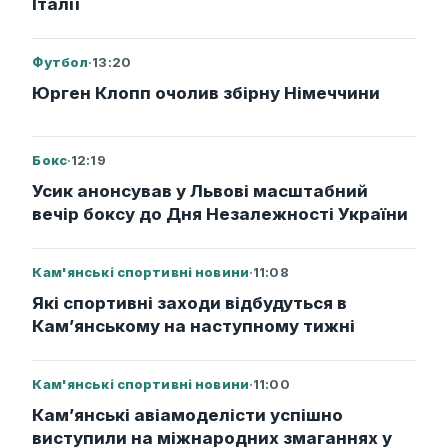
Італії
Футбол
·
13:20
Юрген Клопп очолив збірну Німеччини
Бокс
·
12:19
Усик анонсував у Львові масштабний
вечір боксу до Дня Незалежності України
Кам'янські спортивні новини
·
11:08
Які спортивні заходи відбудуться в
Кам’янському на наступному тижні
Кам'янські спортивні новини
·
11:00
Кам’янські авіамоделісти успішно
виступили на міжнародних змаганнях у