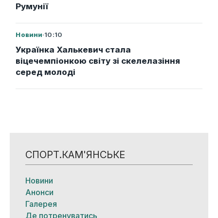
Румунії
Новини
·
10:10
Українка Халькевич стала
віцечемпіонкою світу зі скелелазіння
серед молоді
СПОРТ.КАМ'ЯНСЬКЕ
Новини
Анонси
Галерея
Де потренуватись