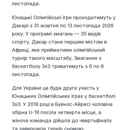
листопада.
Юнацькі Олімпійські ігри проходитимуть у
Дакарі з 31 жовтня по 13 листопада 2026
року. У програмі змагань — 35 видів
спорту. Дакар стане першим містом в
Африці, яке прийматиме олімпійський
турнір такого масштабу. Змагання з
баскетболу 3х3 триватимуть з 6 по 9
листопада.
Для України це буде друга участь у
Юнацьких Олімпійських іграх у баскетболі
3х3. У 2018 році в Буенос-Айресі чоловіча
збірна U-18 посіла четверте місце, а
жіноча команда дійшла до чвертьфіналу
та завершила турнір сьомою.