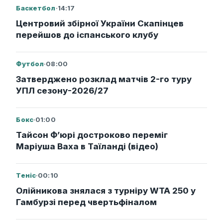
Баскетбол
·
14:17
Центровий збірної України Скапінцев
перейшов до іспанського клубу
Футбол
·
08:00
Затверджено розклад матчів 2-го туру
УПЛ сезону-2026/27
Бокс
·
01:00
Тайсон Ф’юрі достроково переміг
Маріуша Ваха в Таїланді (відео)
Теніс
·
00:10
Олійникова знялася з турніру WTA 250 у
Гамбурзі перед чвертьфіналом