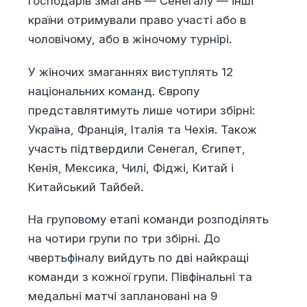
господарів змагань — Сенегалу — інші
країни отримували право участі або в
чоловічому, або в жіночому турнірі.
У жіночих змаганнях виступлять 12
національних команд. Європу
представлятимуть лише чотири збірні:
Україна, Франція, Італія та Чехія. Також
участь підтвердили Сенегал, Єгипет,
Кенія, Мексика, Чилі, Фіджі, Китай і
Китайський Тайбей.
На груповому етапі команди розподілять
на чотири групи по три збірні. До
чвертьфіналу вийдуть по дві найкращі
команди з кожної групи. Півфінальні та
медальні матчі заплановані на 9