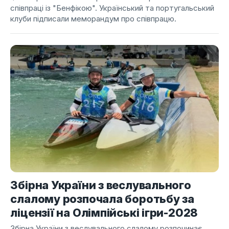
співпраці із "Бенфікою". Український та португальський
клуби підписали меморандум про співпрацю.
Збірна України з веслувального
слалому розпочала боротьбу за
ліцензії на Олімпійські ігри-2028
Збірна України з веслувального слалому розпочинає