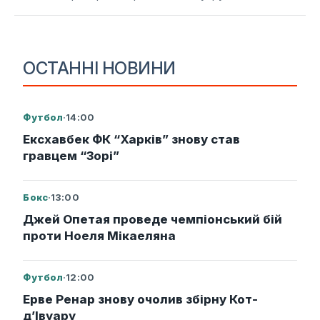
ОСТАННІ НОВИНИ
Футбол
·
14:00
Ексхавбек ФК “Харків” знову став
гравцем “Зорі”
Бокс
·
13:00
Джей Опетая проведе чемпіонський бій
проти Ноеля Мікаеляна
Футбол
·
12:00
Ерве Ренар знову очолив збірну Кот-
д’Івуару