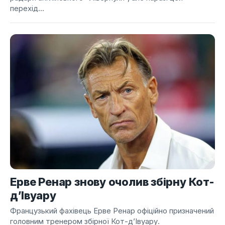
перехід...
Ерве Ренар знову очолив збірну Кот-
д’Івуару
Французький фахівець Ерве Ренар офіційно призначений
головним тренером збірної Кот-д’Івуару.