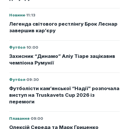
Новини
·
11:13
Легенда світового рестлінгу Брок Леснар
завершив кар’єру
Футбол
·
10:00
Захисник “Динамо” Аліу Тіаре зацікавив
чемпіона Румунії
Футбол
·
09:30
Футболісти кам’янської “Надії” розпочала
виступ на Truskavets Cup 2026 із
перемоги
Плавання
·
09:00
Олексій Середа та Марк Гриценко