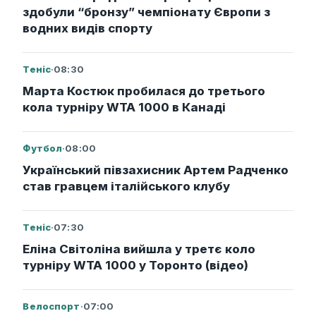
здобули “бронзу” чемпіонату Європи з
водних видів спорту
Теніс
·
08:30
Марта Костюк пробилася до третього
кола турніру WTA 1000 в Канаді
Футбол
·
08:00
Український півзахисник Артем Радченко
став гравцем італійського клубу
Теніс
·
07:30
Еліна Світоліна вийшла у третє коло
турніру WTA 1000 у Торонто (відео)
Велоспорт
·
07:00