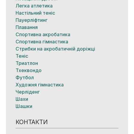
Легка атлетика
Настільний теніс
Пауерліфтинг
Плавання
Спортивна акробатика
Спортивна гімнастика
Стрибки на акробатичній доріжці
Теніс
Триатлон
Тхеквондо
Футбол
Художня гімнастика
Черліденг
Шахи
Шашки
КОНТАКТИ