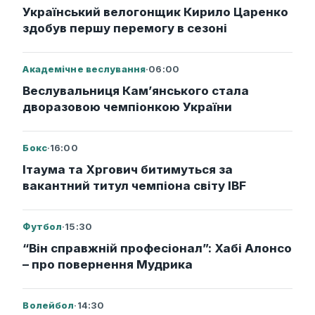
Український велогонщик Кирило Царенко
здобув першу перемогу в сезоні
Академічне веслування
·
06:00
Веслувальниця Кам’янського стала
дворазовою чемпіонкою України
Бокс
·
16:00
Ітаума та Хргович битимуться за
вакантний титул чемпіона світу IBF
Футбол
·
15:30
“Він справжній професіонал”: Хабі Алонсо
– про повернення Мудрика
Волейбол
·
14:30