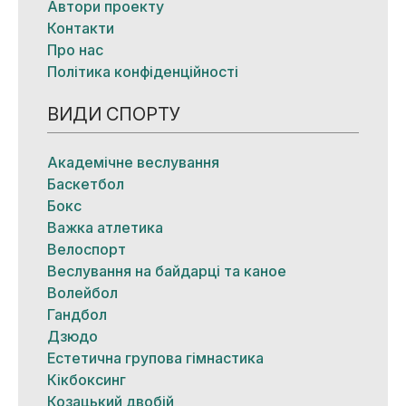
Автори проекту
Контакти
Про нас
Політика конфіденційності
ВИДИ СПОРТУ
Академічне веслування
Баскетбол
Бокс
Важка атлетика
Велоспорт
Веслування на байдарці та каное
Волейбол
Гандбол
Дзюдо
Естетична групова гімнастика
Кікбоксинг
Козацький двобій