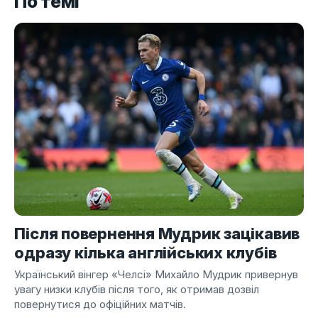
По темі
Після повернення Мудрик зацікавив
одразу кілька англійських клубів
Український вінгер «Челсі» Михайло Мудрик привернув
увагу низки клубів після того, як отримав дозвіл
повернутися до офіційних матчів.