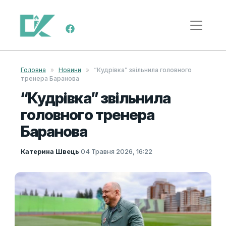
Skip to content
Main Navigation
Головна
»
Новини
»
“Кудрівка” звільнила головного
тренера Баранова
“Кудрівка” звільнила
головного тренера
Баранова
Катерина Швець
·
04 Травня 2026, 16:22