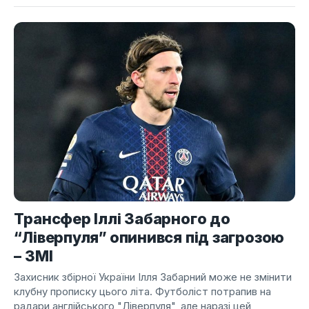
Трансфер Іллі Забарного до
“Ліверпуля” опинився під загрозою
– ЗМІ
Захисник збірної України Ілля Забарний може не змінити
клубну прописку цього літа. Футболіст потрапив на
радари англійського "Ліверпуля", але наразі цей