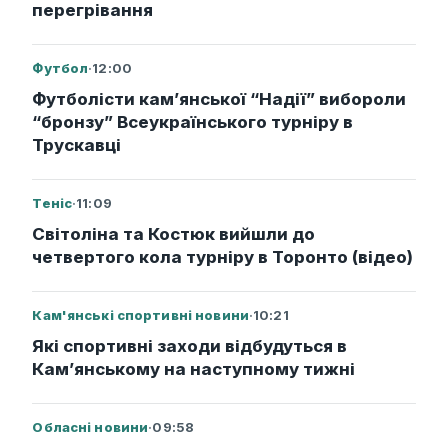
перегрівання
Футбол
·
12:00
Футболісти кам’янської “Надії” вибороли
“бронзу” Всеукраїнського турніру в
Трускавці
Теніс
·
11:09
Світоліна та Костюк вийшли до
четвертого кола турніру в Торонто (відео)
Кам'янські спортивні новини
·
10:21
Які спортивні заходи відбудуться в
Кам’янському на наступному тижні
Обласні новини
·
09:58