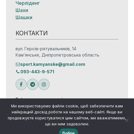
Черліденг
Шахи
Шашки
КОНТАКТИ
вул. Героїв-рятувальників, 14
Кам’янське, Дніпропетровська область
sport.kamyanske@gmail.com
093-443-9-571
Зв’язатися з редакцією
Ми використовуємо файли cookie, щоб забезпечити вам
найкращий досвід роботи на нашому веб-сайті. Якщо ви
продовжуєте користуватися цим сайтом, ми вважатимемо,
що ви ним задоволені.
© Всі права захищено
Добре