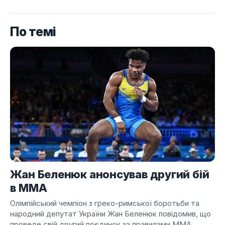
По темі
Жан Беленюк анонсував другий бій
в ММА
Олімпійський чемпіон з греко-римської боротьби та
народний депутат України Жан Беленюк повідомив, що
проведе свій другий поєдинок за правилами ММА.