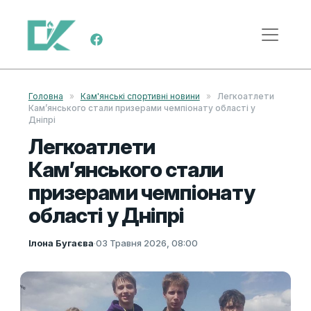
Skip to content
Main Navigation
Головна
»
Кам'янські спортивні новини
»
Легкоатлети
Кам’янського стали призерами чемпіонату області у
Дніпрі
Легкоатлети
Кам’янського стали
призерами чемпіонату
області у Дніпрі
Ілона Бугаєва
·
03 Травня 2026, 08:00