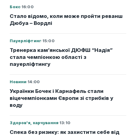
Бокс
·
16:00
Стало відомо, коли може пройти реванш
Дюбуа – Вордлі
Пауерліфтинг
·
15:00
Тренерка кам’янської ДЮФШ “Надія”
стала чемпіонкою області з
пауерліфтингу
Новини
·
14:00
Українки Бочек і Карнафель стали
віцечемпіонками Європи зі стрибків у
воду
Здоров'я, харчування
·
13:10
Спека без ризику: як захистити себе від