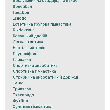
Веслування на байдарці та каное
Волейбол
Гандбол
Дзюдо
Естетична групова гімнастика
Кікбоксинг
Козацький двобій
Легка атлетика
Настільний теніс
Пауерліфтинг
Плавання
Спортивна акробатика
Спортивна гімнастика
Стрибки на акробатичній доріжці
Теніс
Триатлон
Тхеквондо
Футбол
Художня гімнастика