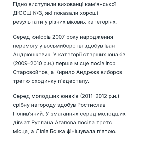
Гідно виступили вихованці кам’янської
ДЮСШ №3, які показали хороші
результати у різних вікових категоріях.
Серед юніорів 2007 року народження
перемогу у восьмиборстві здобув Іван
Андрюшкевич. У категорії старших юнаків
(2009–2010 р.н.) перше місце посів Ігор
Старовойтов, а Кирило Андрєєв виборов
третю сходинку п’єдесталу.
Серед молодших юнаків (2011–2012 р.н.)
срібну нагороду здобув Ростислав
Полив’яний. У змаганнях серед молодших
дівчат Руслана Агапова посіла третє
місце, а Лілія Бочка фінішувала п’ятою.