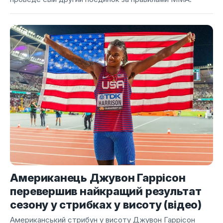
Американець Джувон Гаррісон
перевершив найкращий результат
сезону у стрибках у висоту (відео)
Американський стрибун у висоту Джувон Гаррісон