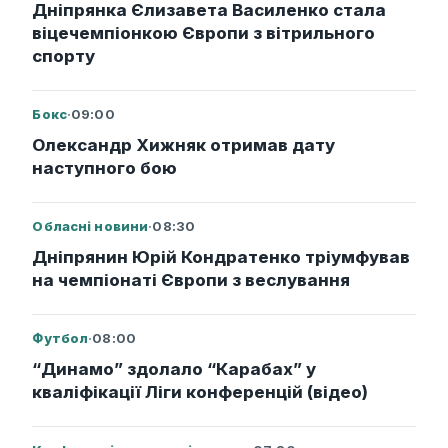
Дніпрянка Єлизавета Василенко стала
віцечемпіонкою Європи з вітрильного
спорту
Бокс
·
09:00
Олександр Хижняк отримав дату
наступного бою
Обласні новини
·
08:30
Дніпрянин Юрій Кондратенко тріумфував
на чемпіонаті Європи з веслування
Футбол
·
08:00
“Динамо” здолало “Карабах” у
кваліфікації Ліги конференцій (відео)