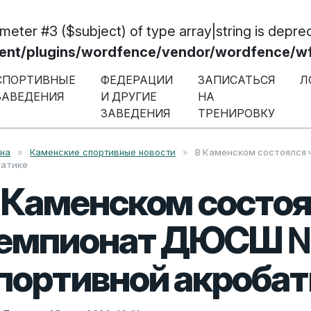
ameter #3 ($subject) of type array|string is depre
/plugins/wordfence/vendor/wordfence/wf-w
СПОРТИВНЫЕ
ФЕДЕРАЦИИ
ЗАПИСАТЬСЯ
Л
ЗАВЕДЕНИЯ
И ДРУГИЕ
НА
ЗАВЕДЕНИЯ
ТРЕНИРОВКУ
вна
»
Каменские спортивные новости
»
В Каменском состоялся
батике
 Каменском состо
емпионат ДЮСШ №
портивной акробат