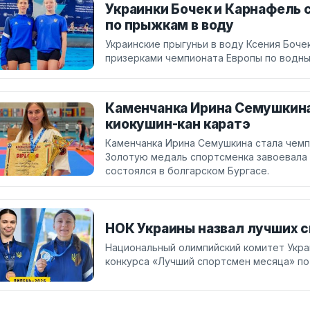
Украинки Бочек и Карнафель
по прыжкам в воду
Украинские прыгуньи в воду Ксения Боч
призерками чемпионата Европы по водны
Каменчанка Ирина Семушкина
киокушин-кан каратэ
Каменчанка Ирина Семушкина стала чемпи
Золотую медаль спортсменка завоевала
состоялся в болгарском Бургасе.
НОК Украины назвал лучших 
Национальный олимпийский комитет Укр
конкурса «Лучший спортсмен месяца» по 