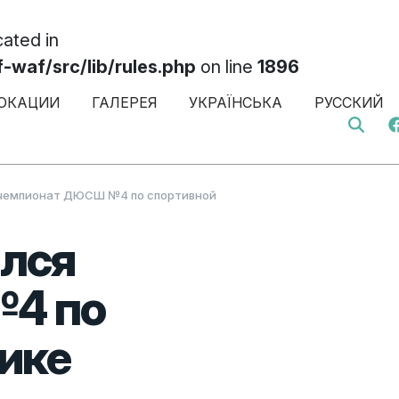
cated in
af/src/lib/rules.php
on line
1896
ОКАЦИИ
ГАЛЕРЕЯ
УКРАЇНСЬКА
РУССКИЙ
Search 
 чемпионат ДЮСШ №4 по спортивной
ялся
4 по
ике