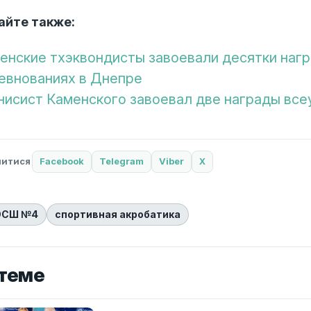
айте также:
енские тхэквондисты завоевали десятки наг
евнованиях в Днепре
нисист Каменского завоевал две награды все
литися
Facebook
Telegram
Viber
X
СШ №4
спортивная акробатика
 теме