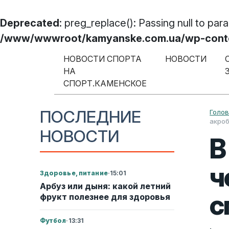
Deprecated
: preg_replace(): Passing null to par
/www/wwwroot/kamyanske.com.ua/wp-content
Перейти к содержимому
НОВОСТИ СПОРТА
НОВОСТИ
НА
Меню навигации
СПОРТ.КАМЕНСКОЕ
ПОСЛЕДНИЕ
Голо
акро
НОВОСТИ
В
ч
Здоровье, питание
·
15:01
Арбуз или дыня: какой летний
с
фрукт полезнее для здоровья
Футбол
·
13:31