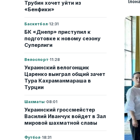
Ілон
Трубин хочет уйти из
«Бенфики»
Баскетбол
·
12:31
БК «Днепр» приступил к
подготовке к новому сезону
Суперлиги
Велоспорт
·
11:28
Украинский велогонщик
Царенко выиграл общий зачет
Тура Кахраманмараша в
Турции
Шахматы
·
08:01
Украинский гроссмейстер
Василий Иванчук войдет в Зал
мировой шахматной славы
Футбол
·
18:31