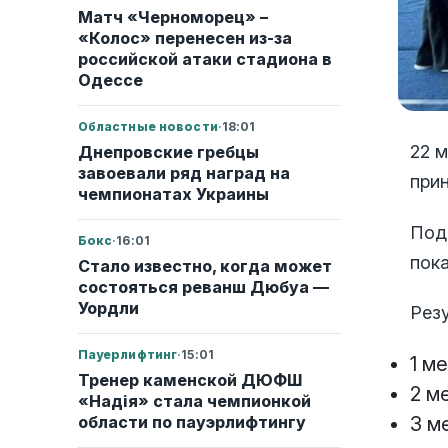
Матч «Черноморец» –
«Колос» перенесен из-за
российской атаки стадиона в
Одессе
Областные новости
·
18:01
22 
Днепровские гребцы
завоевали ряд наград на
при
чемпионатах Украины
Под
Бокс
·
16:01
пок
Стало известно, когда может
состояться реванш Дюбуа —
Уордли
Рез
Пауерлифтинг
·
15:01
1 м
Тренер каменской ДЮФШ
2 м
«Надія» стала чемпионкой
3 м
области по пауэрлифтингу