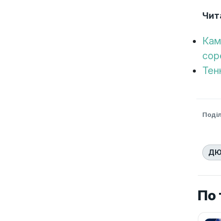
Чит
Кам
сор
Тен
Поді
ДЮ
По