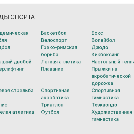
ДЫ СПОРТА
демическая
Баскетбол
Бокс
бля
Велоспорт
Волейбол
дбол
Греко-римская
Дзюдо
борьба
Кикбоксинг
ацкий двобой
Легкая атлетика
Настольный тенн
ерлифтинг
Плавание
Прыжки на
акробатической
дорожке
евая стрельба
Спортивная
Спортивная
акробатика
гимнастика
нис
Триатлон
Тхэквондо
елая атлетика
Футбол
Художественная
гимнастика