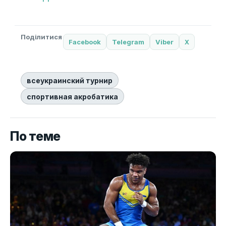
Поділитися
Facebook
Telegram
Viber
X
всеукраинский турнир
спортивная акробатика
По теме