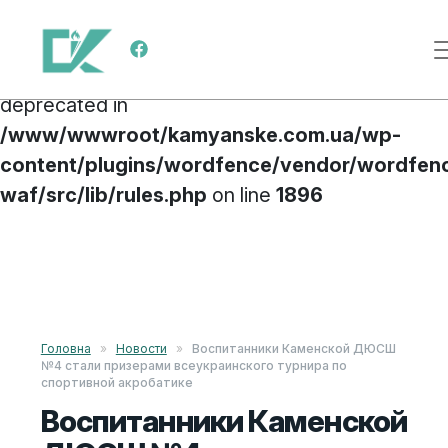
Deprecated
: preg_replace(): Passing null to
Меню навигации
parameter #3 ($subject) of type array|string is
deprecated in
/www/wwwroot/kamyanske.com.ua/wp-
content/plugins/wordfence/vendor/wordfen
waf/src/lib/rules.php
on line
1896
Перейти к содержимому
Головна
»
Новости
»
Воспитанники Каменской ДЮСШ
№4 стали призерами всеукраинского турнира по
спортивной акробатике
Воспитанники Каменской